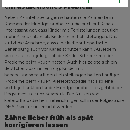
ein ästhetisches Problem
Neben Zahnfehlstellungen schauten die Zahnärzte im
Rahmen der Mundgesundheitsstudie auch auf Karies.
Interessant war, dass Kinder mit Fehlstellungen deutlich
mehr Karies hatten als Kinder ohne Fehlstellungen. Das
stützt die Annahme, dass eine kieferorthopädische
Behandlung auch vor Karies schützen kann. Außerdem
wurde auch abgefragt, ob die Kinder Schmerzen oder
Probleme beim Kauen hatten. Auch hier zeigte sich ein
deutlicher Zusammenhang: Kinder mit
behandlungsbedürftigen Fehlstellungen hatten häufiger
Probleme beim Kauen. Kieferorthopädie hat also eine
wichtige Funktion für die Mundgesundheit - es geht dabei
längst nicht nur um Kosmetik. Der Nutzen von
kieferorthopädischen Behandlungen soll in der Folgestudie
DMS 7 weiter untersucht werden.
Zähne lieber früh als spät
korrigieren lassen