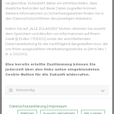
vergleichbar. Es besteht daher ein erhöhtes Risiko, dass
Erhebungen, zeigt sich, dass die Häufigkeit von Zahn- und
staatliche Behörden auf diese Daten zugreifen können.
Kieferfehlstellungen sehr konstant ist. Zu Vergleichswerten
Weitere Informationen zu Sicherheitsgarantien finden Sie in
von 2003 hat sich quasi nichts verändert – auch nicht bei
den Datenschutzrichtlinien des jeweiligen Anbieters.
der Eingruppierung in die Kieferorthopädischen
Indikationsgruppen (KIG), die Schweregrad und
Indem Sie auf „ALLE ZULASSEN" klicken, stimmen Sie sowohl
Dringlichkeit der Behandlung angeben.
dem Speichern und Abrufen von Informationen auf Ihrem
Gerät (§ 25 Abs. 1 TDDDG) sowie der anschließenden
3. Es gibt keine Über- oder
Datenverarbeitung für die nachfolgend dargestellten bzw. die
Unterversorgung mit
von Ihnen ausgewählten Verarbeitungszwecke zu (Art 6 Abs. 1
Zahnspangen
lit. a. DSGVO).
Eine bereits erteilte Zustimmung können Sie
Immer wieder gab es in der Vergangenheit Stimmen, die
jederzeit über den links unten eingeblendeten
kritisierten, dass Kieferorthopäden zu häufig zu einer
Cookie-Button für die Zukunft widerrufen.
Zahnspange raten würden. Die neuen Zahlen der
Deutschen Mundgesundheitsstudie zeigen nun deutlich:
Es gibt weder eine Unter- noch eine Überversorgung. Denn
Notwendig
der Bedarf – etwa 40 Prozent aller Kinder brauchen eine
Zahnspange – deckt sich weitgehend mit den
Abrechnungsdaten der Kieferorthopäden.
Datenschutzerklärung
|
Impressum
4. Fehlstellungen sind nicht nur
Ablehnen
Auswahl übernehmen
Alle zulassen