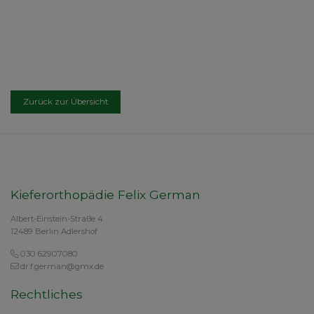
Zurück zur Übersicht
Kieferorthopädie Felix German
Albert-Einstein-Straße 4
12489 Berlin Adlershof
030 62907080
dr.f.german@gmx.de
Rechtliches