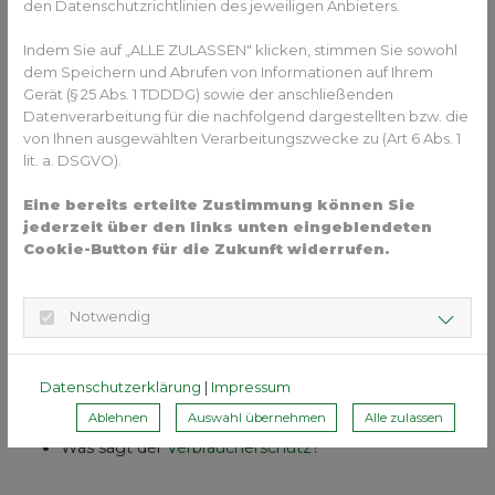
den Datenschutzrichtlinien des jeweiligen Anbieters.
Woher weiß ein Patient ob, er von einem Zahnarzt,
Master of Science für Kieferorthopädie oder einem
Indem Sie auf „ALLE ZULASSEN" klicken, stimmen Sie sowohl
Fachzahnarzt für Kieferorthopädie
behandelt wird?
dem Speichern und Abrufen von Informationen auf Ihrem
Wo sind die Unterschiede?
Gerät (§ 25 Abs. 1 TDDDG) sowie der anschließenden
Was ist der Unterschied zu gewerblichen Anbietern?
Datenverarbeitung für die nachfolgend dargestellten bzw. die
Warum sind eine ausführliche Anamnese und eine
von Ihnen ausgewählten Verarbeitungszwecke zu (Art 6 Abs. 1
fundierte Diagnostik
Grundlage jeglicher
lit. a. DSGVO).
kieferorthopädischer Therapie?
Warum sind
Kontrolluntersuchungen
durch den Arzt
Eine bereits erteilte Zustimmung können Sie
jederzeit über den links unten eingeblendeten
während einer kieferorthopädischen Therapie
Cookie-Button für die Zukunft widerrufen.
notwendig?
Warum ist Beachtung der
funktionellen Aspekte des
Kausystems
, des Kiefers und der Kiefergelenke so
Notwendig
wichtig?
Warum sind
Attachments
bei einer Alignertherapie
wichtig?
Datenschutzerklärung
|
Impressum
Was passiert nach der Behandlung?
Ablehnen
Auswahl übernehmen
Alle zulassen
Was sagt die
Politik
?
Was sagt der
Verbraucherschutz
?