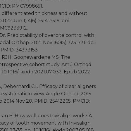
MCID: PMC7998651.
th differentiated thickness and without
2022 Jun 1;14(6):e514-e519. doi:
 PMC9233912.
Dr. Predictability of overbite control with
cial Orthop. 2021 Nov;160(5):725-731. doi:
. PMID: 34373153.
 Lee RJH, Goonewardene MS. The
A retrospective cohort study. Am J Orthod
: 10.1016/j.ajodo.2021.07.032. Epub 2022
A, Debernardi CL. Efficacy of clear aligners
a systematic review. Angle Orthod. 2015
pub 2014 Nov 20. PMID: 25412265; PMCID:
ran B. How well does Invisalign work? A
icacy of tooth movement with Invisalign.
):27-35. doi: 10.1016/j.ajodo.2007.05.018.