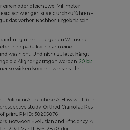
einen oder gleich zwei Millimeter
to schwieriger ist sie durchzuführen –
e gut das Vorher-Nachher-Ergebnis sein
 Behandlung über die eigenen Wünsche
ieferorthopäde kann dann eine
und was nicht. Und nicht zuletzt hängt
ange die Aligner getragen werden.
20 bis
ner so wirken können, wie sie sollen.
 C, Polimeni A, Lucchese A. How well does
A prospective study. Orthod Craniofac Res.
d of print. PMID: 38205876.
gners: Between Evolution and Efficiency-A
h. 2021 Mar 11;18(6):2870. doi: