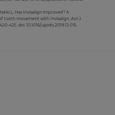
Makki L. Has Invisalign improved? A
of tooth movement with Invisalign. Am J
-425. doi: 10.1016/j.ajodo.2019.12.015.