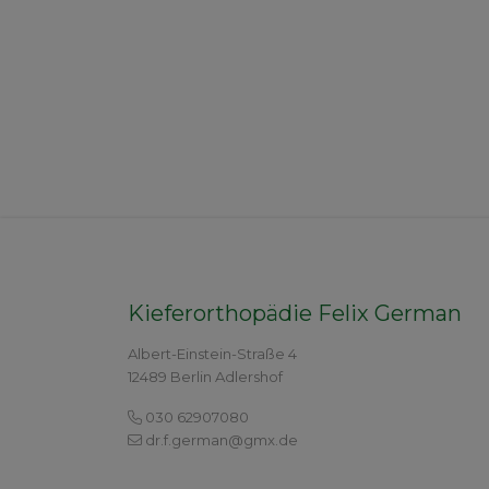
Kieferorthopädie Felix German
Albert-Einstein-Straße 4
12489 Berlin Adlershof
030 62907080
dr.f.german@gmx.de