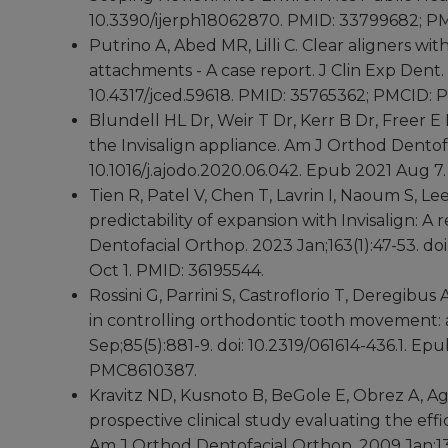
10.3390/ijerph18062870. PMID: 33799682; P
Putrino A, Abed MR, Lilli C. Clear aligners wi
attachments - A case report. J Clin Exp Dent. 
10.4317/jced.59618. PMID: 35765362; PMCID:
Blundell HL Dr, Weir T Dr, Kerr B Dr, Freer E 
the Invisalign appliance. Am J Orthod Dentofa
10.1016/j.ajodo.2020.06.042. Epub 2021 Aug 7
Tien R, Patel V, Chen T, Lavrin I, Naoum S,
predictability of expansion with Invisalign: 
Dentofacial Orthop. 2023 Jan;163(1):47-53. doi
Oct 1. PMID: 36195544.
Rossini G, Parrini S, Castroflorio T, Deregibus 
in controlling orthodontic tooth movement: 
Sep;85(5):881-9. doi: 10.2319/061614-436.1. E
PMC8610387.
Kravitz ND, Kusnoto B, BeGole E, Obrez A, Ag
prospective clinical study evaluating the eff
Am J Orthod Dentofacial Orthop. 2009 Jan;135(1