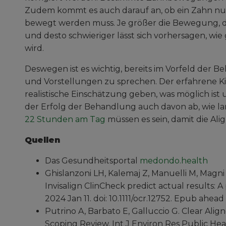
Zudem kommt es auch darauf an, ob ein Zahn nur 
bewegt werden muss. Je größer die Bewegung, des
und desto schwieriger lässt sich vorhersagen, wi
wird.
Deswegen ist es wichtig, bereits im Vorfeld der
und Vorstellungen zu sprechen. Der erfahrene K
realistische Einschätzung geben, was möglich ist 
der Erfolg der Behandlung auch davon ab, wie l
22 Stunden am Tag
müssen es sein, damit die Alig
Quellen
Das Gesundheitsportal
medondo.health
Ghislanzoni LH, Kalemaj Z, Manuelli M, Magni
Invisalign ClinCheck predict actual results: 
2024 Jan 11. doi: 10.1111/ocr.12752. Epub ahea
Putrino A, Barbato E, Galluccio G. Clear Ali
Scoping Review. Int J Environ Res Public Healt