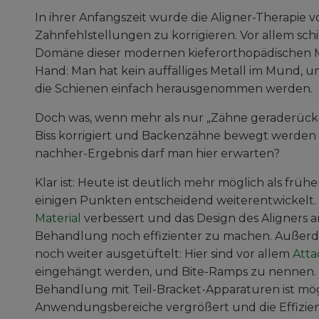
In ihrer Anfangszeit wurde die Aligner-Therapie v
Zahnfehlstellungen zu korrigieren. Vor allem sch
Domäne dieser modernen kieferorthopädischen Me
Hand: Man hat kein auffälliges Metall im Mund
die Schienen einfach herausgenommen werden.
Doch was, wenn mehr als nur „Zähne geraderücken
Biss korrigiert und Backenzähne bewegt werden
nachher-Ergebnis darf man hier erwarten?
Klar ist: Heute ist deutlich mehr möglich als früh
einigen Punkten entscheidend weiterentwickelt.
Material
verbessert und das Design des Aligners a
Behandlung noch effizienter zu machen. Außerd
noch weiter ausgetüftelt: Hier sind vor allem
Att
eingehängt werden, und Bite-Ramps zu nennen. 
Behandlung mit Teil-Bracket-Apparaturen ist mög
Anwendungsbereiche vergrößert und die Effizien