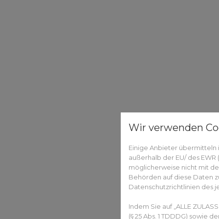
Wir verwenden Co
Einige Anbieter übermittel
außerhalb der EU/ des EWR (D
möglicherweise nicht mit de
Behörden auf diese Daten zu
Datenschutzrichtlinien des j
Indem Sie auf „ALLE ZULASS
(§ 25 Abs. 1 TDDDG) sowie d