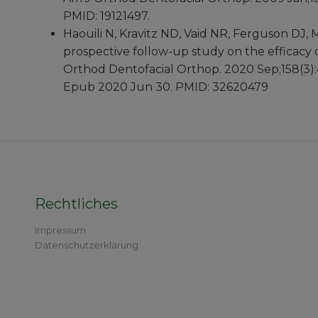
PMID: 19121497.
Haouili N, Kravitz ND, Vaid NR, Ferguson DJ, 
prospective follow-up study on the efficacy 
Orthod Dentofacial Orthop. 2020 Sep;158(3):420
Epub 2020 Jun 30. PMID: 32620479
Rechtliches
Impressum
Datenschutzerklärung