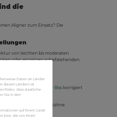
ind die
men Aligner zum Einsatz? Die
ellungen
ktur von leichten bis moderaten
cken oder einzelnen schiefstehenden
cherweise Daten an Länder
n diesen Ländern ist
enutzt werden, wenn der
Biss
korrigiert
 Risiko, dass staatliche
n Sie in den
t über die unteren Frontzähne
ormationen auf Ihrem Gerät
en bzw. die von Ihnen