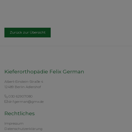
Zurück zur Übersicht
Kieferorthopädie Felix German
Albert-Einstein-Straße 4
12489 Berlin Adlershof
030 62907080
dr.f.german@gmx.de
Rechtliches
Impressum
Datenschutzerklärung