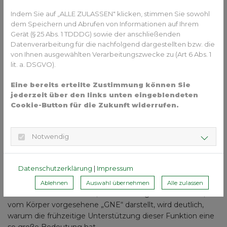
Indem Sie auf „ALLE ZULASSEN" klicken, stimmen Sie sowohl
Dabei geht es darum, die natürliche Funktion von Zunge
dem Speichern und Abrufen von Informationen auf Ihrem
und Lippen wiederherzustellen und die physiologische
Gerät (§ 25 Abs. 1 TDDDG) sowie der anschließenden
Zungenruhelage dauerhaft zu etablieren.
Datenverarbeitung für die nachfolgend dargestellten bzw. die
von Ihnen ausgewählten Verarbeitungszwecke zu (Art 6 Abs. 1
Erst dadurch kann die Zunge ihre Rolle als natürlicher
lit. a. DSGVO).
Wachstums- und Stabilisierungsmotor übernehmen.
Eine bereits erteilte Zustimmung können Sie
jederzeit über den links unten eingeblendeten
Cookie-Button für die Zukunft widerrufen.
Notwendig
Frühbehandlung: Die natürlichen
Datenschutzerklärung
|
Impressum
Wachstumskräfte nutzen
Ablehnen
Auswahl übernehmen
Alle zulassen
Macht man sich bewusst, dass die Zunge die natürliche,
vom Körper vorgesehene „GNE“ darstellt, wird deutlich,
warum die frühzeitige Unterstützung dieser Funktion eine
so große Bedeutung hat.