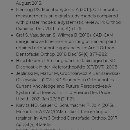
August 2013.
Fleming PS, Marinho V, Johal A (2011). Orthodontic
measurements on digital study models compared
with plaster models: a systematic review. In: Orthod
Craniofac Res. 2011 Feb;14(1):1-16.
Graf S, Vasudavan S, Wilmes B (2018). CAD-CAM
design and 3-dimensional printing of mini-implant
retained orthodontic appliances. In: Am J Orthod
Dentofacial Orthop. 2018 Dec;154(6):877-882.
Hirschfelder U: Stellungnahme. Radiologische 3D-
Diagnostik in der Kieferorthopädie (CT/DVT). 2008.
Jedliński M, Mazur M, Grocholewicz K, Janiszewska-
Olszowska J (2021). 3D Scanners in Orthodontics-
Current Knowledge and Future Perspectives-A
Systematic Review. In: Int J Environ Res Public
Health. 2021 Jan 27;18(3):1121.
Kravitz ND, Grauer G, Schumacher P, Jo Y (2015).
Memotain: A CAD/CAM nickel-titanium lingual
retainer. In: Am J Orthod Dentofacial Orthop. 2017
Apr;151(4):812-815.