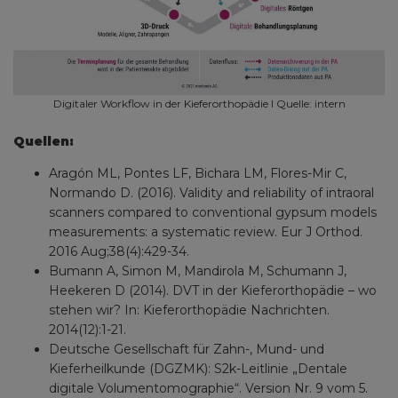
Digitaler Workflow in der Kieferorthopädie I Quelle: intern
Quellen:
Aragón ML, Pontes LF, Bichara LM, Flores-Mir C,
Normando D. (2016). Validity and reliability of intraoral
scanners compared to conventional gypsum models
measurements: a systematic review. Eur J Orthod.
2016 Aug;38(4):429-34.
Bumann A, Simon M, Mandirola M, Schumann J,
Heekeren D (2014). DVT in der Kieferorthopädie – wo
stehen wir? In: Kieferorthopädie Nachrichten.
2014(12):1-21.
Deutsche Gesellschaft für Zahn-, Mund- und
Kieferheilkunde (DGZMK): S2k-Leitlinie „Dentale
digitale Volumentomographie“. Version Nr. 9 vom 5.