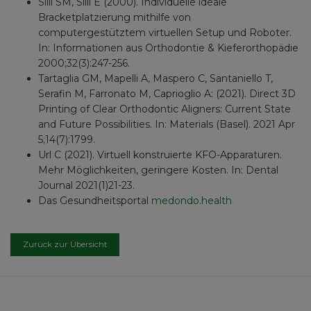
Silli SM, Silli E (2000). Individuelle ideale
Bracketplatzierung mithilfe von
computergestütztem virtuellen Setup und Roboter.
In: Informationen aus Orthodontie & Kieferorthopädie
2000;32(3):247-256.
Tartaglia GM, Mapelli A, Maspero C, Santaniello T,
Serafin M, Farronato M, Caprioglio A: (2021). Direct 3D
Printing of Clear Orthodontic Aligners: Current State
and Future Possibilities. In: Materials (Basel). 2021 Apr
5;14(7):1799.
Url C (2021). Virtuell konstruierte KFO-Apparaturen.
Mehr Möglichkeiten, geringere Kosten. In: Dental
Journal 2021(1)21-23.
Das Gesundheitsportal
medondo.health
Zurück zur Übersicht