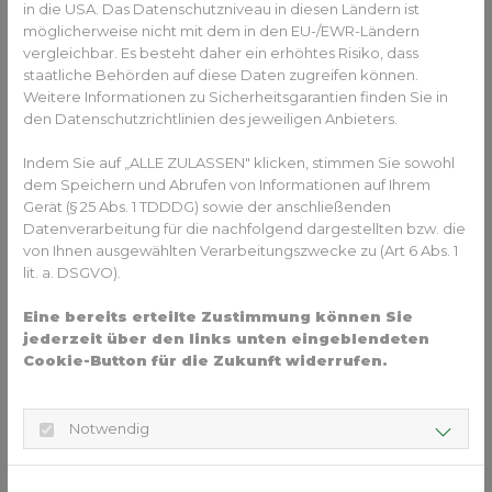
in die USA. Das Datenschutzniveau in diesen Ländern ist
Diese Technik kann bei Brackets verwendet werden, die auf
möglicherweise nicht mit dem in den EU-/EWR-Ländern
die Außenseite der Zähne geklebt werden, aber auch für
vergleichbar. Es besteht daher ein erhöhtes Risiko, dass
die auf der Innenseite der Zähne geklebten Brackets
staatliche Behörden auf diese Daten zugreifen können.
(
Lingualtechnik)
.
Weitere Informationen zu Sicherheitsgarantien finden Sie in
den Datenschutzrichtlinien des jeweiligen Anbieters.
Indem Sie auf „ALLE ZULASSEN" klicken, stimmen Sie sowohl
dem Speichern und Abrufen von Informationen auf Ihrem
Gerät (§ 25 Abs. 1 TDDDG) sowie der anschließenden
Datenverarbeitung für die nachfolgend dargestellten bzw. die
von Ihnen ausgewählten Verarbeitungszwecke zu (Art 6 Abs. 1
lit. a. DSGVO).
Digitale Behandlungsplanung einer festen Zahnspange I Quelle: Ormco
Jeder Zahn ist einzigartig
Eine bereits erteilte Zustimmung können Sie
jederzeit über den links unten eingeblendeten
Die optimale Positionierung der Brackets auf den einzelnen
Cookie-Button für die Zukunft widerrufen.
Zähnen erfolgt ebenfalls virtuell am Bildschirm. Damit diese
Brackets dann später auch genauso exakt im
Patientenmund platziert und geklebt werden können,
Notwendig
kommen digital geplante und anschließend 3D-gedruckte
Übertragungs-Schablonen zum Einsatz. (Klebetrays für
indirektes Kleben von Brackets und Attachments). Wobei