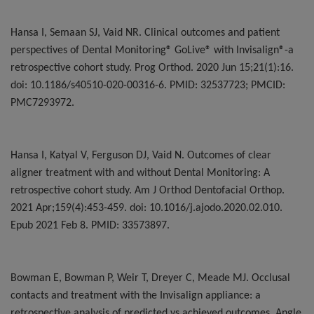
Hansa I, Semaan SJ, Vaid NR. Clinical outcomes and patient
perspectives of Dental Monitoring® GoLive® with Invisalign®-a
retrospective cohort study.
Prog Orthod. 2020 Jun 15;21(1):16.
doi: 10.1186/s40510-020-00316-6. PMID: 32537723; PMCID:
PMC7293972.
Hansa I, Katyal V, Ferguson DJ, Vaid N. Outcomes of clear
aligner treatment with and without Dental Monitoring: A
retrospective cohort study. Am J Orthod Dentofacial Orthop.
2021 Apr;159(4):453-459. doi: 10.1016/j.ajodo.2020.02.010.
Epub 2021 Feb 8. PMID: 33573897.
Bowman E, Bowman P, Weir T, Dreyer C, Meade MJ.
Occlusal
contacts and treatment with the Invisalign appliance: a
retrospective analysis of predicted vs achieved outcomes. Angle