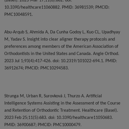
(Basel). 2023 Mar 17;11(6):882. doi:
10.3390/healthcare11060882. PMID: 36981539; PMCID:
PMC10048591.
Abu-Arqub S, Ahmida A, Da Cunha Godoy L, Kuo CL, Upadhyay
M, Yadav S. Insight into clear aligner therapy protocols and
preferences among members of the American Association of
Orthodontists in the United States and Canada.
Angle Orthod.
2023 Jul 1;93(4):417-426. doi: 10.2319/101022-694.1. PMID:
36912674; PMCID: PMC10294583.
Strunga M, Urban R, Surovková J, Thurzo A. Artificial
Intelligence Systems Assisting in the Assessment of the Course
and Retention of Orthodontic Treatment. Healthcare (Basel).
2023 Feb 25;11(5):683. doi: 10.3390/healthcare11050683.
PMID: 36900687; PMCID: PMC10000479.