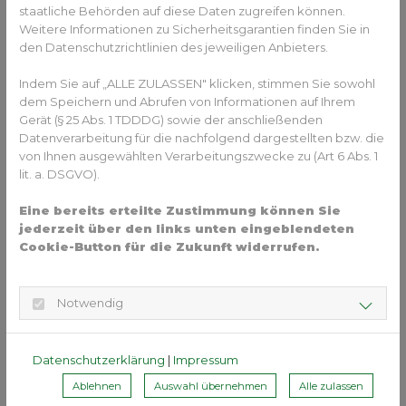
staatliche Behörden auf diese Daten zugreifen können.
Kann eine Monitoring-Software den
Weitere Informationen zu Sicherheitsgarantien finden Sie in
Besuch in der Praxis ersetzen?
den Datenschutzrichtlinien des jeweiligen Anbieters.
Indem Sie auf „ALLE ZULASSEN" klicken, stimmen Sie sowohl
Technologien wie
Dental Monitoring
sind sehr nützliche Tools:
dem Speichern und Abrufen von Informationen auf Ihrem
Der Patient macht dabei regelmäßig Fotos von seinen Zähnen
Gerät (§ 25 Abs. 1 TDDDG) sowie der anschließenden
mit seinem Smartphone. Diese Bilder werden dann an den
Datenverarbeitung für die nachfolgend dargestellten bzw. die
von Ihnen ausgewählten Verarbeitungszwecke zu (Art 6 Abs. 1
Kieferorthopäden übermittelt. Mithilfe einer speziellen
lit. a. DSGVO).
Software kann der Kieferorthopäde die Bilder analysieren und
den Fortschritt der Behandlung aus der Ferne beurteilen. Aber:
Eine bereits erteilte Zustimmung können Sie
Dental Monitoring ersetzt nicht die regelmäßigen
jederzeit über den links unten eingeblendeten
Cookie-Button für die Zukunft widerrufen.
Kontrolltermine vor Ort, sondern ist als eine Ergänzung zu
verstehen. Sie ermöglicht eine engmaschigere Überwachung
des Behandlungsfortschritts, sodass die Therapie bei Bedarf
Notwendig
noch flexibler angepasst werden kann und letztlich noch
effizienter wird.
Datenschutzerklärung
|
Impressum
Fazit:
Kontrolltermine sind ein
wesentlicher Bestandteil jeder
Ablehnen
Auswahl übernehmen
Alle zulassen
kieferorthopädischen Therapie
– auch der Aligner-Therapie. Sie