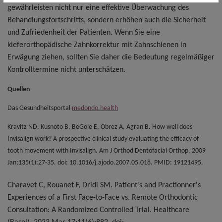
gewährleisten nicht nur eine effektive Überwachung des
Behandlungsfortschritts, sondern erhöhen auch die Sicherheit
und Zufriedenheit der Patienten. Wenn Sie eine
kieferorthopädische Zahnkorrektur mit Zahnschienen in
Erwägung ziehen, sollten Sie daher die Bedeutung regelmäßiger
Kontrolltermine nicht unterschätzen.
Quellen
Das Gesundheitsportal
medondo.health
Kravitz ND, Kusnoto B, BeGole E, Obrez A, Agran B. How well does
Invisalign work? A prospective clinical study evaluating the efficacy of
tooth movement with Invisalign. Am J Orthod Dentofacial Orthop. 2009
Jan;135(1):27-35. doi: 10.1016/j.ajodo.2007.05.018. PMID: 19121495.
Charavet C, Rouanet F, Dridi SM. Patient's and Practionner's
Experiences of a First Face-to-Face vs. Remote Orthodontic
Consultation: A Randomized Controlled Trial. Healthcare