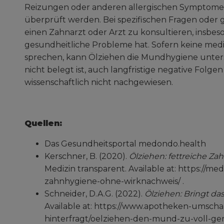
Reizungen oder anderen allergischen Symptomen 
überprüft werden. Bei spezifischen Fragen oder 
einen Zahnarzt oder Arzt zu konsultieren, ins
gesundheitliche Probleme hat. Sofern keine medi
sprechen, kann Ölziehen die Mundhygiene unterst
nicht belegt ist, auch langfristige negative Fol
wissenschaftlich nicht nachgewiesen.
Quellen:
Das Gesundheitsportal medondo.health
Kerschner, B. (2020).
Ölziehen: fettreiche Z
Medizin transparent. Available at: https://med
zahnhygiene-ohne-wirknachweis/ .
Schneider, D.A.G. (2022).
Ölziehen: Bringt da
Available at: https://www.apotheken-umschau
hinterfragt/oelziehen-den-mund-zu-voll-g