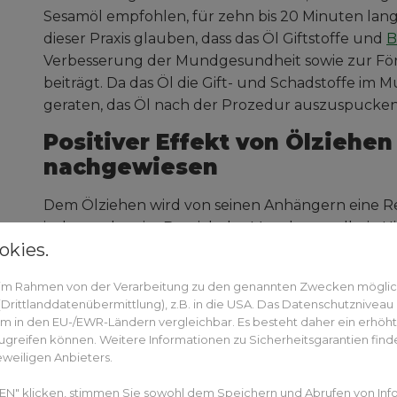
Sesamöl empfohlen, für zehn bis 20 Minuten lan
dieser Praxis glauben, dass das Öl Giftstoffe und
B
Verbesserung der Mundgesundheit sowie zur Fö
beiträgt. Da das Öl die Gift- und Schadstoffe im 
geraten, das Öl nach der Prozedur auszuspucken
Positiver Effekt von Ölziehen
nachgewiesen
Dem Ölziehen wird von seinen Anhängern eine Re
insbesondere im Bereich der Mundgesundheit. Hi
okies.
gehören wie weniger
Mundgeruch
und reduzier
Herzproblemen, Kopfschmerzen oder Arthrose so
n im Rahmen von der Verarbeitung zu den genannten Zwecken mögli
Beeinträchtigungen soll diese Technik helfen. Wen
rittlanddatenübermittlung), z.B. in die USA. Das Datenschutzniveau i
vergangenen Jahren auch in westlichen Ländern a
m in den EU-/EWR-Ländern vergleichbar. Es besteht daher ein erhöhtes
Netzwerken und entsprechenden Foren wird dies
greifen können. Weitere Informationen zu Sicherheitsgarantien finde
eweiligen Anbieters.
Kontexten vorgestellt und angepriesen.
EN" klicken, stimmen Sie sowohl dem Speichern und Abrufen von Inf
Wissenschaftliche Studien zur Wirksamkeit des Öl