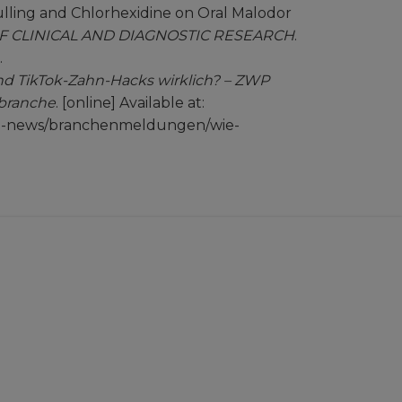
Pulling and Chlorhexidine on Oral Malodor
F CLINICAL AND DIAGNOSTIC RESEARCH
.
.
ind TikTok-Zahn-Hacks wirklich? – ZWP
lbranche
. [online] Available at:
al-news/branchenmeldungen/wie-