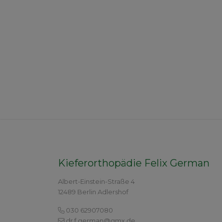
Kieferorthopädie Felix German
Albert-Einstein-Straße 4
12489 Berlin Adlershof
030 62907080
dr.f.german@gmx.de