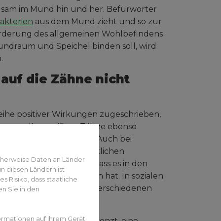
gsam im Mund hin und her. Befürworter
akterien
aus dem Mund zieht und so zur
rderung des allgemeinen Wohlbefindens
Mundraum und Speichel binden soll, wird
.
 auf die Zähne nicht
ihe positiver Wirkungen zugeschrieben,
erzu sollen weißere Zähne ebenso
te
Zahnfleischprobleme
. Auch bei
wie weiteren gesundheitlichen
cherweise Daten an Länder
ig verwunderlich also, dass es in den
n diesen Ländern ist
n Popularität gewonnen hat. In sozialen
 Risiko, dass staatliche
e Ayurveda-Technik in verschiedenen
n Sie in den
ormationen auf Ihrem Gerät
ziehens sind jedoch begrenzt, eine