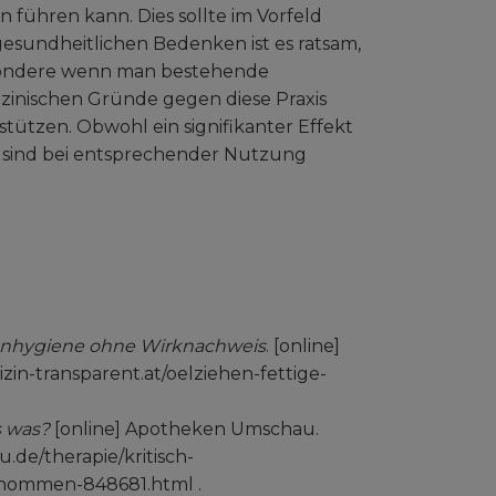
führen kann. Dies sollte im Vorfeld
gesundheitlichen Bedenken ist es ratsam,
besondere wenn man bestehende
zinischen Gründe gegen diese Praxis
ützen. Obwohl ein signifikanter Effekt
gen sind bei entsprechender Nutzung
ahnhygiene ohne Wirknachweis
. [online]
izin-transparent.at/oelziehen-fettige-
s was?
[online] Apotheken Umschau.
.de/therapie/kritisch-
enommen-848681.html .