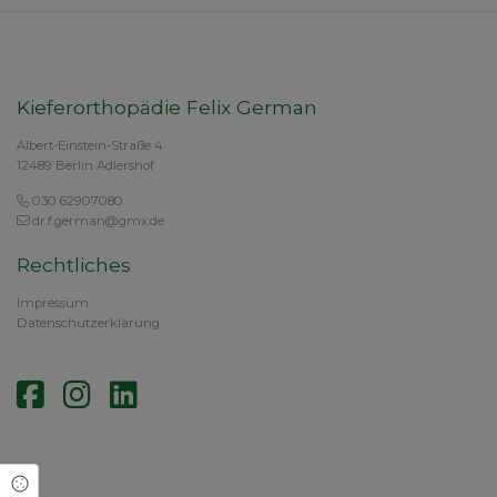
Kieferorthopädie Felix German
Albert-Einstein-Straße 4
12489 Berlin Adlershof
030 62907080
dr.f.german@gmx.de
Rechtliches
Impressum
Datenschutzerklärung
Cookie Einstellungen