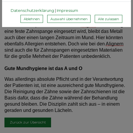
Trotzdem hier noch ein Denkanstoß: Viele Füllungen, die
bei der zahnärztlichen Behandlung im Mundraum
Datenschutzerklärung
|
Impressum
eingesetzt werden und dauerhaft in den Zähen verbleiben,
bestehen aus speziellen Kunststoffen. Und mit Blick auf
Ablehnen
Auswahl übernehmen
Alle zulassen
die Kieferorthopädie: Wenn statt der
Aligner
-Behandlung
eine feste Zahnspange eingesetzt wird, bleibt das Metall
auch über einen langen Zeitraum im Mund. Hier könnten
ebenfalls Allergien entstehen. Doch wie bei den
Alignern
sind auch die für Zahnspangen eingesetzten Materialien
für die große Mehrheit der Patienten unbedenklich.
Gute Mundhygiene ist das A und O
Was allerdings absolute Pflicht und in der Verantwortung
der Patienten ist, ist eine ausreichend gute Mundhygiene.
Die Reinigung der Zähne sowie der Zahnschienen ist die
Basis dafür, dass die Zähne während der Behandlung
gesund bleiben. Die Disziplin zahlt sich aus – in einem
geraden und gesunden Lächeln.
Zurück zur Übersicht