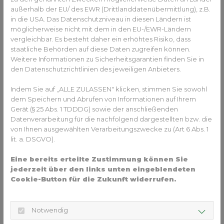
Zahnschienen von
Invisalign
ist daher
außerhalb der EU/ des EWR (Drittlanddatenübermittlung), z.B.
nachgewiesenermaßen kein BPA enthalten. Generell ist
in die USA. Das Datenschutzniveau in diesen Ländern ist
das speziell für die Kunststoff-Zahnschienen entwickelte
möglicherweise nicht mit dem in den EU-/EWR-Ländern
Material streng auf seine Verträglichkeit getestet. Die
vergleichbar. Es besteht daher ein erhöhtes Risiko, dass
Zahnschienen sind auch bei der notwendigen langen
staatliche Behörden auf diese Daten zugreifen können.
Tragedauer gesundheitlich unbedenklich.
Weitere Informationen zu Sicherheitsgarantien finden Sie in
den Datenschutzrichtlinien des jeweiligen Anbieters.
Und was ist mit Allergien?
Indem Sie auf „ALLE ZULASSEN" klicken, stimmen Sie sowohl
Wie bei allen Materialien kann es natürlich zu allergischen
dem Speichern und Abrufen von Informationen auf Ihrem
Reaktionen kommen. Diese sind allerdings äußerst selten.
Gerät (§ 25 Abs. 1 TDDDG) sowie der anschließenden
Wer jedoch Last mit Allergien hat, kann die Verträglichkeit
Datenverarbeitung für die nachfolgend dargestellten bzw. die
vor der Behandlung austesten. Der Kieferorthopäde stellt
von Ihnen ausgewählten Verarbeitungszwecke zu (Art 6 Abs. 1
gern auf Anfrage eine Materialprobe bereit. Ein Hautarzt
lit. a. DSGVO).
kann dann mit dem Material und einer Blutprobe einen
Allergietest machen. So ist man auf dem Weg zum
Eine bereits erteilte Zustimmung können Sie
strahlenden, geraden Lächeln auf jeden Fall auf der
jederzeit über den links unten eingeblendeten
sicheren Seite.
Cookie-Button für die Zukunft widerrufen.
Übrigens: Metall und so
Notwendig
Vorsicht und Zurückhaltung ist natürlich grundsätzlich gut.