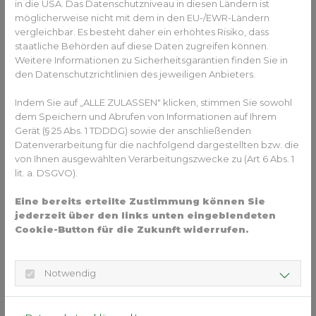
in die USA. Das Datenschutzniveau in diesen Ländern ist
Umstand der Jahreszeit
– es ist Winter. Reisen,
möglicherweise nicht mit dem in den EU-/EWR-Ländern
Unternehmungen, die Pflege sozialer Kontakte, all das ist
vergleichbar. Es besteht daher ein erhöhtes Risiko, dass
erfahrungsgemäß in der dunklen Jahreszeit reduzierter als
staatliche Behörden auf diese Daten zugreifen können.
im Frühjahr oder Sommer, sodass genug Zeit vorhanden
Weitere Informationen zu Sicherheitsgarantien finden Sie in
ist, um sich mit dem Thema
Zahnkorrektur
den Datenschutzrichtlinien des jeweiligen Anbieters.
auseinanderzusetzen.
Indem Sie auf „ALLE ZULASSEN" klicken, stimmen Sie sowohl
Neues Selbstbewusstsein gönn‘ ich
dem Speichern und Abrufen von Informationen auf Ihrem
mir
Gerät (§ 25 Abs. 1 TDDDG) sowie der anschließenden
Datenverarbeitung für die nachfolgend dargestellten bzw. die
Wir halten also fest, dass der Zeitpunkt für eine
von Ihnen ausgewählten Verarbeitungszwecke zu (Art 6 Abs. 1
Zahnkorrektur aktuell nicht idealer sein könnte.
lit. a. DSGVO).
Soll diese besonders
komfortabel und ästhetisch
Eine bereits erteilte Zustimmung können Sie
erfolgen, kann die Korrektur der Zahnfehlstellung mit
jederzeit über den links unten eingeblendeten
Alignern
vorgenommen werden. Nahezu unsichtbar
Cookie-Button für die Zukunft widerrufen.
fügen sich diese in das eigene Erscheinungsbild ein und
rücken die Zähne Schritt für Schritt in die richtige Position –
das Lachen, Sprechen und Essen wird dabei kaum
Notwendig
beeinträchtigt.
“Aligner” - genau genommen ist es eine Serie von