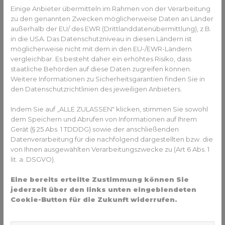
Machen Sie das Tragen der Zahnspange zu einer
Einige Anbieter übermitteln im Rahmen von der Verarbeitung
gemeinsamen Sache und zeigen Sie dem Kind,
zu den genannten Zwecken möglicherweise Daten an Länder
dass Sie es unterstützen. Dazu könnten Sie
außerhalb der EU/ des EWR (Drittlanddatenübermittlung), z.B.
beispielsweise das Tragen der Zahnspange in
in die USA. Das Datenschutzniveau in diesen Ländern ist
Ihren Familienalltag integrieren oder das Kind bei
möglicherweise nicht mit dem in den EU-/EWR-Ländern
vergleichbar. Es besteht daher ein erhöhtes Risiko, dass
der
Reinigung der Zahnspange
unterstützen.
staatliche Behörden auf diese Daten zugreifen können.
Das richtige Timing: Wann ist der
Weitere Informationen zu Sicherheitsgarantien finden Sie in
den Datenschutzrichtlinien des jeweiligen Anbieters.
beste Zeitpunkt, um die
Zahnspange zu tragen?
Indem Sie auf „ALLE ZULASSEN" klicken, stimmen Sie sowohl
dem Speichern und Abrufen von Informationen auf Ihrem
Für einige Kinder kann es hilfreich sein, die Zahnspange zu
Gerät (§ 25 Abs. 1 TDDDG) sowie der anschließenden
einem Zeitpunkt zu tragen, an dem sie sich sicherer und
Datenverarbeitung für die nachfolgend dargestellten bzw. die
weniger verletzlich fühlen. Zum Beispiel könnte es sinnvoll
von Ihnen ausgewählten Verarbeitungszwecke zu (Art 6 Abs. 1
sein, die Zahnspange während der Sommerferien oder in
lit. a. DSGVO).
den Herbstferien einzusetzen, wenn das Kind nicht in der
Schule ist und sich somit weniger Gedanken über mögliche
Eine bereits erteilte Zustimmung können Sie
Hänseleien von Klassenkameraden machen muss.
jederzeit über den links unten eingeblendeten
Cookie-Button für die Zukunft widerrufen.
Überwindung von Ängsten