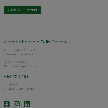
Zurück zur Übersicht
Kieferorthopädie Felix German
Albert-Einstein-Straße 4
12489 Berlin Adlershof
030 62907080
dr.f.german@gmx.de
Rechtliches
Impressum
Datenschutzerklärung