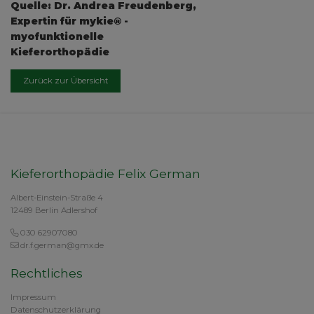
Quelle: Dr. Andrea Freudenberg,
Expertin für mykie® -
myofunktionelle
Kieferorthopädie
Zurück zur Übersicht
Kieferorthopädie Felix German
Albert-Einstein-Straße 4
12489 Berlin Adlershof
030 62907080
dr.f.german@gmx.de
Rechtliches
Impressum
Datenschutzerklärung