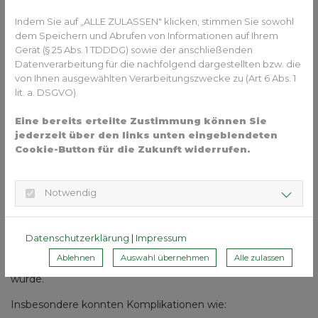
Patientenfall: Erfolgreiche
Begleitung des Zahnwechsels
Indem Sie auf „ALLE ZULASSEN" klicken, stimmen Sie sowohl
dem Speichern und Abrufen von Informationen auf Ihrem
Gerät (§ 25 Abs. 1 TDDDG) sowie der anschließenden
Datenverarbeitung für die nachfolgend dargestellten bzw. die
von Ihnen ausgewählten Verarbeitungszwecke zu (Art 6 Abs. 1
lit. a. DSGVO).
Eine bereits erteilte Zustimmung können Sie
jederzeit über den links unten eingeblendeten
Cookie-Button für die Zukunft widerrufen.
Der vorgestellte Patientenfall zeigt, dass ein Trainer den
Zahnwechsel erfolgreich begleiten kann, ohne dass die
typischen Nebenwirkungen eines ankylosierten
Notwendig
Milchmolaren auftreten.
Da nur wenige Zahnfehlstellungen vorlagen, konnte der
Datenschutzerklärung
|
Impressum
Zahnwechsel funktionell begleitet werden, ohne dass eine
Ablehnen
Auswahl übernehmen
Alle zulassen
weiterführende kieferorthopädische Therapie notwendig
wurde.
Insbesondere konnten Komplikationen wie: