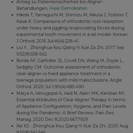
Antrag zu Patientensicherheit bei Aligner-
Behandlungen,
Freie Demokraten
Hikida T, Yamaguchi M, Shimizu M, Kikuta J, Yoshino T,
Kasai K. Comparisons of orthodontic root resorption
under heavy and jiggling reciprocating forces during
experimental tooth movement in a rat model. Korean
J Orthod. 2016 Jul;46(4):228-41.
Liu Y. . Zhonghua Kou Qiang Yi Xue Za Zhi. 2017 Sep
9;52(9):538-542.
Borda AF, Garfinkle JS, Covell DA, Wang M, Doyle L,
Sedgley CM. Outcome assessment of orthodontic
clear aligner vs fixed appliance treatment in a
teenage population with mild malocclusions. Angle
Orthod. 2020 Jul 1;90(4):485-490
Marya A, Venugopal A, Vaid N, Alam MK, Karobari MI.
Essential Attributes of Clear Aligner Therapy in terms
of Appliance Configuration, Hygiene, and Pain Levels
during the Pandemic: A Brief Review. Pain Res
Manag. 2020 Dec 8;2020:6677929
Xie XJ. . Zhonghua Kou Qiang Yi Xue Za Zhi. 2020 Aug
9;55(8):541-545.