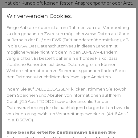
hat der Kunde oft keinen festen Ansprechpartner oder Arzt.
Wendet sich der Kunde an die Praxis oder den Shop, der
Wir verwenden Cookies.
den initialen Scan der Zähne durchgeführt hat, stellt sich
heraus, dass physisch niemand für die
Kontrolle des
Einige Anbieter übermitteln im Rahmen von der Verarbeitung
Behandlungsverlaufs
oder Probleme verantwortlich ist.
zu den genannten Zwecken möglicherweise Daten an Länder
Die Behandlungskontrollen finden meist online über eine
außerhalb der EU/ des EWR (Drittlanddatenübermittlung), z.B.
App statt und die regelmäßige physische Begutachtung
in die USA. Das Datenschutzniveau in diesen Ländern ist
durch den Kieferorthopäden oder Zahnarzt fehlt.
möglicherweise nicht mit dem in den EU-/EWR-Ländern
Spätestens bei Problemen hat der Kunde seine
vergleichbar. Es besteht daher ein erhöhtes Risiko, dass
Zahnkorrektur teuer bezahlt.
staatliche Behörden auf diese Daten zugreifen können.
Weitere Informationen zu Sicherheitsgarantien finden Sie in
Hier geht`s zum
Artikel aus der WELT
:
den Datenschutzrichtlinien des jeweiligen Anbieters.
Indem Sie auf „ALLE ZULASSEN" klicken, stimmen Sie sowohl
dem Speichern und Abrufen von Informationen auf Ihrem
Gerät (§ 25 Abs. 1 TDDDG) sowie der anschließenden
Datenverarbeitung für die nachfolgend dargestellten bzw. die
von Ihnen ausgewählten Verarbeitungszwecke zu (Art 6 Abs. 1
lit. a. DSGVO).
Eine bereits erteilte Zustimmung können Sie