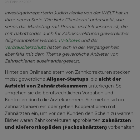
28. Februar 2025
Investigativreporterin Judith Henke von der WELT hat in
ihrer neuen Serie “Die Netz-Checkerin” untersucht, wie
seriös das Marketing mit Promis und Influencern ist, die
mit Rabattcodes auch für Zahnkorrekturen gewerblicher
Aligneranbieter werben.
TV-Shows
und der
Verbraucherschutz
hatten sich in der Vergangenheit
ebenfalls mit dem Thema gewerbliche Anbieter von
Zahnschienen auseinandergesetzt.
Hinter den Onlineanbietern von Zahnkorrekturen stecken
meist gewerbliche
Aligner-Startups
, die
nicht der
Aufsicht von Zahnärztekammern
unterliegen. So
umgehen sie die berufsrechtlichen Vorgaben und
Kontrollen durch die Ärztekammern. Sie mieten sich in
Zahnarztpraxen ein oder gehen Kooperationen mit
Zahnärzten ein, um vor den Kunden den Schein zu wahren.
Bisher waren Zahnkorrekturen approbierten
Zahnärzten
und Kieferorthopäden (Fachzahnärzten)
vorbehalten.