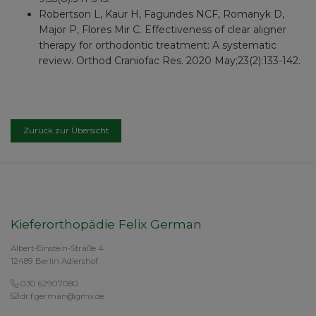
Robertson L, Kaur H, Fagundes NCF, Romanyk D,
Major P, Flores Mir C. Effectiveness of clear aligner
therapy for orthodontic treatment: A systematic
review. Orthod Craniofac Res. 2020 May;23(2):133-142.
Zurück zur Übersicht
Kieferorthopädie Felix German
Albert-Einstein-Straße 4
12489 Berlin Adlershof
030 62907080
dr.f.german@gmx.de