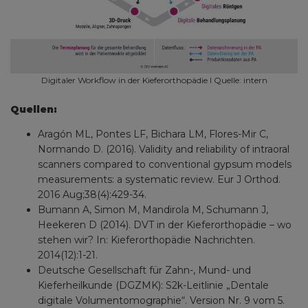
Digitaler Workflow in der Kieferorthopädie I Quelle: intern
Quellen:
Aragón ML, Pontes LF, Bichara LM, Flores-Mir C,
Normando D. (2016). Validity and reliability of intraoral
scanners compared to conventional gypsum models
measurements: a systematic review. Eur J Orthod.
2016 Aug;38(4):429-34.
Bumann A, Simon M, Mandirola M, Schumann J,
Heekeren D (2014). DVT in der Kieferorthopädie – wo
stehen wir? In: Kieferorthopädie Nachrichten.
2014(12):1-21.
Deutsche Gesellschaft für Zahn-, Mund- und
Kieferheilkunde (DGZMK): S2k-Leitlinie „Dentale
digitale Volumentomographie“. Version Nr. 9 vom 5.