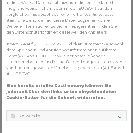
in die USA. Das Datenschutzniveau in diesen Ländern ist
Diese Technik kann bei Brackets verwendet werden, die auf
möglicherweise nicht mit dem in den EU-/EWR-Ländern
die Außenseite der Zähne geklebt werden, aber auch für
vergleichbar. Es besteht daher ein erhöhtes Risiko, dass
die auf der Innenseite der Zähne geklebten Brackets
staatliche Behörden auf diese Daten zugreifen können.
(
Lingualtechnik)
.
Weitere Informationen zu Sicherheitsgarantien finden Sie in
den Datenschutzrichtlinien des jeweiligen Anbieters.
Indem Sie auf „ALLE ZULASSEN" klicken, stimmen Sie sowohl
dem Speichern und Abrufen von Informationen auf Ihrem
Gerät (§ 25 Abs. 1 TDDDG) sowie der anschließenden
Datenverarbeitung für die nachfolgend dargestellten bzw. die
von Ihnen ausgewählten Verarbeitungszwecke zu (Art 6 Abs. 1
lit. a. DSGVO).
Digitale Behandlungsplanung einer festen Zahnspange I Quelle: Ormco
Jeder Zahn ist einzigartig
Eine bereits erteilte Zustimmung können Sie
jederzeit über den links unten eingeblendeten
Die optimale Positionierung der Brackets auf den einzelnen
Cookie-Button für die Zukunft widerrufen.
Zähnen erfolgt ebenfalls virtuell am Bildschirm. Damit diese
Brackets dann später auch genauso exakt im
Patientenmund platziert und geklebt werden können,
Notwendig
kommen digital geplante und anschließend 3D-gedruckte
Übertragungs-Schablonen zum Einsatz. (Klebetrays für
indirektes Kleben von Brackets und Attachments). Wobei