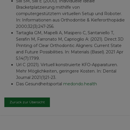
Silli SM, Silli E (2000). Individuelle ideale
Bracketplatzierung mithilfe von
computergestütztem virtuellen Setup und Roboter.
In: Informationen aus Orthodontie & Kieferorthopädie
2000;32(3):247-256.
Tartaglia GM, Mapelli A, Maspero C, Santaniello T,
Serafin M, Farronato M, Caprioglio A: (2021). Direct 3D
Printing of Clear Orthodontic Aligners: Current State
and Future Possibilities. In: Materials (Basel). 2021 Apr
5;14(7):1799.
Url C (2021). Virtuell konstruierte KFO-Apparaturen.
Mehr Möglichkeiten, geringere Kosten. In: Dental
Journal 2021(1)21-23.
Das Gesundheitsportal
medondo.health
Zurück zur Übersicht