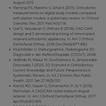
August 2013.
Fleming PS, Marinho V, Johal A (2011). Orthodontic
measurements on digital study models compared
with plaster models: a systematic review. In: Orthod
Craniofac Res. 2011 Feb;14(1):1-16.
Graf S, Vasudavan S, Wilmes B (2018). CAD-CAM
design and 3-dimensional printing of mini-implant
retained orthodontic appliances. In: Am J Orthod
Dentofacial Orthop. 2018 Dec;154(6):877-882.
Hirschfelder U: Stellungnahme. Radiologische 3D-
Diagnostik in der Kieferorthopädie (CT/DVT). 2008.
Jedliński M, Mazur M, Grocholewicz K, Janiszewska-
Olszowska J (2021). 3D Scanners in Orthodontics-
Current Knowledge and Future Perspectives-A
Systematic Review. In: Int J Environ Res Public
Health. 2021 Jan 27;18(3):1121.
Kravitz ND, Grauer G, Schumacher P, Jo Y (2015).
Memotain: A CAD/CAM nickel-titanium lingual
retainer. In: Am J Orthod Dentofacial Orthop. 2017
Apr;151(4):812-815.