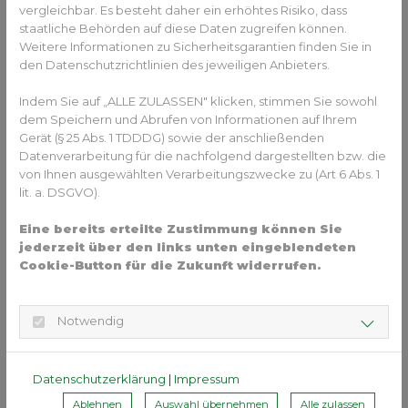
Kreuzbisses betrifft nicht nur die Zahnstellung oder die
vergleichbar. Es besteht daher ein erhöhtes Risiko, dass
Okklusion.
staatliche Behörden auf diese Daten zugreifen können.
Weitere Informationen zu Sicherheitsgarantien finden Sie in
Vielmehr beeinflusst es das gesamte kraniofaziale
den Datenschutzrichtlinien des jeweiligen Anbieters.
Wachstum und ist häufig bereits äußerlich erkennbar.
Indem Sie auf „ALLE ZULASSEN" klicken, stimmen Sie sowohl
Typische extraorale Anzeichen können sein:
dem Speichern und Abrufen von Informationen auf Ihrem
Gerät (§ 25 Abs. 1 TDDDG) sowie der anschließenden
ein tiefer stehendes Auge auf der Kreuzbissseite
Datenverarbeitung für die nachfolgend dargestellten bzw. die
ein verkürzter aufsteigender Unterkieferast auf der
von Ihnen ausgewählten Verarbeitungszwecke zu (Art 6 Abs. 1
Kreuzbissseite
lit. a. DSGVO).
eine Kinnabweichung zur Kreuzbissseite
eine Kopfneigung zur Kreuzbissseite
Eine bereits erteilte Zustimmung können Sie
eine erhöhte Schulter auf der Kreuzbissseite
jederzeit über den links unten eingeblendeten
Insgesamt entsteht häufig der Eindruck, dass die
Cookie-Button für die Zukunft widerrufen.
betroffene Gesichtsseite verkürzt erscheint.
Langfristig können sich darüber hinaus funktionelle
Notwendig
Auswirkungen auf die Körperhaltung, Schultern, Becken
und Beine entwickeln.
Datenschutzerklärung
|
Impressum
Warum eine frühzeitige Therapie
Ablehnen
Auswahl übernehmen
Alle zulassen