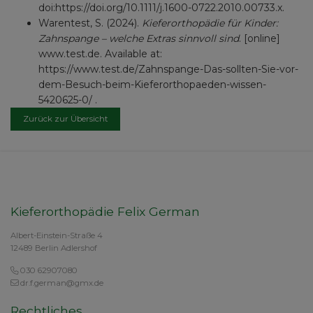
doi:https://doi.org/10.1111/j.1600-0722.2010.00733.x.
Warentest, S. (2024).
Kieferorthopädie für Kinder:
Zahnspange – welche Extras sinnvoll sind
. [online]
www.test.de. Available at:
https://www.test.de/Zahnspange-Das-sollten-Sie-vor-
dem-Besuch-beim-Kieferorthopaeden-wissen-
5420625-0/ .
Zurück zur Übersicht
Kieferorthopädie Felix German
Albert-Einstein-Straße 4
12489 Berlin Adlershof
030 62907080
dr.f.german@gmx.de
Rechtliches