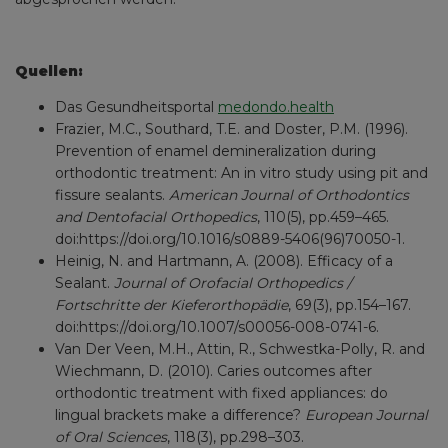
Quellen:
Das Gesundheitsportal
medondo.health
Frazier, M.C., Southard, T.E. and Doster, P.M. (1996).
Prevention of enamel demineralization during
orthodontic treatment: An in vitro study using pit and
fissure sealants.
American Journal of Orthodontics
and Dentofacial Orthopedics
, 110(5), pp.459–465.
doi:https://doi.org/10.1016/s0889-5406(96)70050-1.
Heinig, N. and Hartmann, A. (2008). Efficacy of a
Sealant.
Journal of Orofacial Orthopedics /
Fortschritte der Kieferorthopädie
, 69(3), pp.154–167.
doi:https://doi.org/10.1007/s00056-008-0741-6.
Van Der Veen, M.H., Attin, R., Schwestka-Polly, R. and
Wiechmann, D. (2010). Caries outcomes after
orthodontic treatment with fixed appliances: do
lingual brackets make a difference?
European Journal
of Oral Sciences
, 118(3), pp.298–303.