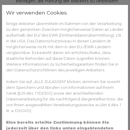
beitragen, die Haftung der Brackets zu verbessern.
Das bietet dem Patienten zusätzliche Sicherheit.
Wir verwenden Cookies.
Reduktion von Zahnfleischentzündungen: Da sie die
Ansammlung von Plaque vor allem in den
Einige Anbieter übermitteln im Rahmen von der Verarbeitung
Zahnzwischenräumen
sowie zwischen dem
zu den genannten Zwecken möglicherweise Daten an Länder
Zahnspangen-Bogen und dem Zahnfleischrand
außerhalb der EU/ des EWR (Drittlanddatenübermittlung), z.B.
reduziert, kann die Versiegelung auch dazu beitragen,
in die USA. Das Datenschutzniveau in diesen Ländern ist
Zahnfleischentzündungen (Gingivitis)
vorzubeugen.
möglicherweise nicht mit dem in den EU-/EWR-Ländern
Ästhetische Vorteile: Durch den Schutz der
vergleichbar. Es besteht daher ein erhöhtes Risiko, dass
Zahnoberflächen wird das Risiko von dauerhaften
staatliche Behörden auf diese Daten zugreifen können.
Weitere Informationen zu Sicherheitsgarantien finden Sie in
Verfärbungen und Flecken auf den Zähnen nach der
den Datenschutzrichtlinien des jeweiligen Anbieters.
Entfernung der Brackets verringert.
Schutz vor Demineralisation: Während der
Indem Sie auf „ALLE ZULASSEN" klicken, stimmen Sie sowohl
kieferorthopädischen Behandlung kann es leicht zu
dem Speichern und Abrufen von Informationen auf Ihrem
sogenannten Entkalkungen (Demineralisationen)
Gerät (§ 25 Abs. 1 TDDDG) sowie der anschließenden
kommen, die als weiße Flecken (white spots) auf den
Datenverarbeitung für die nachfolgend dargestellten bzw. die
Zähnen sichtbar sind.
von Ihnen ausgewählten Verarbeitungszwecke zu (Art 6 Abs. 1
lit. a. DSGVO).
Eines sollte allerdings klar sein: Eine solche
Glattflächenversiegelung ersetzt keine regelmäßige und
Eine bereits erteilte Zustimmung können Sie
jederzeit über den links unten eingeblendeten
gründliche Zahnreinigung. Im Gegenteil: Auch und gerade