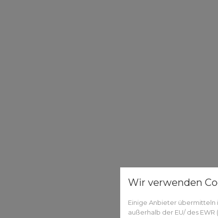
Wir verwenden Co
Einige Anbieter übermittel
außerhalb der EU/ des EWR (D