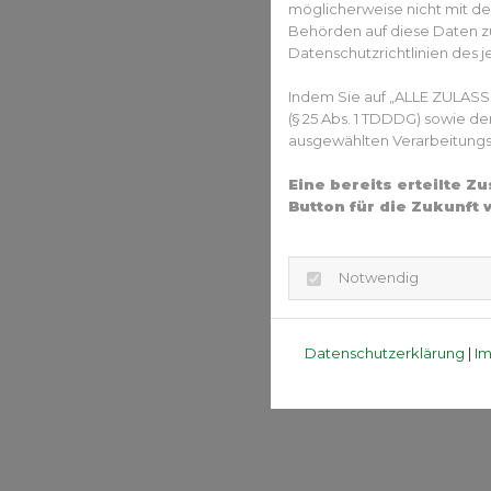
möglicherweise nicht mit de
Behörden auf diese Daten zu
Datenschutzrichtlinien des j
Indem Sie auf „ALLE ZULASS
(§ 25 Abs. 1 TDDDG) sowie d
ausgewählten Verarbeitungszw
Eine bereits erteilte 
Button für die Zukunft 
Notwendig
Datenschutzerklärung
|
I