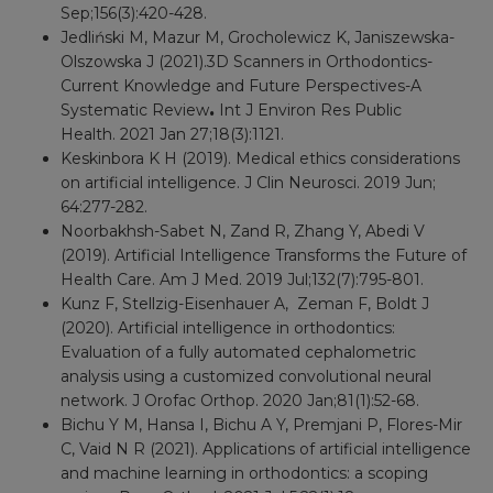
Sep;156(3):420-428.
Jedliński M, Mazur M, Grocholewicz K, Janiszewska-
Olszowska J (2021).3D Scanners in Orthodontics-
Current Knowledge and Future Perspectives-A
Systematic Review
.
Int J Environ Res Public
Health. 2021 Jan 27;18(3):1121.
Keskinbora K H (2019). Medical ethics considerations
on artificial intelligence. J Clin Neurosci. 2019 Jun;
64:277-282.
Noorbakhsh-Sabet N, Zand R, Zhang Y, Abedi V
(2019). Artificial Intelligence Transforms the Future of
Health Care. Am J Med. 2019 Jul;132(7):795-801.
Kunz F, Stellzig-Eisenhauer A, Zeman F, Boldt J
(2020). Artificial intelligence in orthodontics:
Evaluation of a fully automated cephalometric
analysis using a customized convolutional neural
network. J Orofac Orthop. 2020 Jan;81(1):52-68.
Bichu Y M, Hansa I, Bichu A Y, Premjani P, Flores-Mir
C, Vaid N R (2021). Applications of artificial intelligence
and machine learning in orthodontics: a scoping