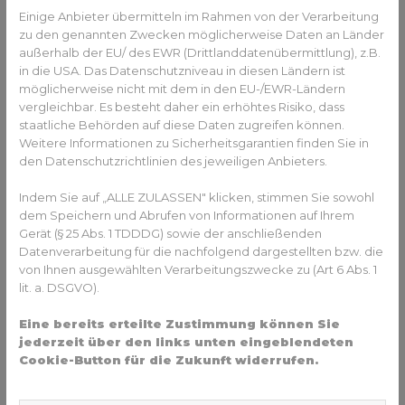
Einige Anbieter übermitteln im Rahmen von der Verarbeitung
Problemen erhalten.
zu den genannten Zwecken möglicherweise Daten an Länder
Die Vorteile:
außerhalb der EU/ des EWR (Drittlanddatenübermittlung), z.B.
in die USA. Das Datenschutzniveau in diesen Ländern ist
Einfachheit: Der Patient kommt einfacher und
möglicherweise nicht mit dem in den EU-/EWR-Ländern
schneller an das Behandlungsziel
vergleichbar. Es besteht daher ein erhöhtes Risiko, dass
Der Aufwand minimiert sich: Der Patient muss
staatliche Behörden auf diese Daten zugreifen können.
Weitere Informationen zu Sicherheitsgarantien finden Sie in
seltener in die Praxis fahren
den Datenschutzrichtlinien des jeweiligen Anbieters.
Zeitersparnis: Der Patient spart Zeit - und wird sicher
begleitet
Indem Sie auf „ALLE ZULASSEN" klicken, stimmen Sie sowohl
Service-Mehrwert: Direkter Praxis-Kontakt auf kurzen
dem Speichern und Abrufen von Informationen auf Ihrem
Wegen
Gerät (§ 25 Abs. 1 TDDDG) sowie der anschließenden
Motivation: Die Behandlungsfortschritte und Erfolge
Datenverarbeitung für die nachfolgend dargestellten bzw. die
können mit Freunden und Familie oder gar auf Social
von Ihnen ausgewählten Verarbeitungszwecke zu (Art 6 Abs. 1
Media geteilt werden. Das macht Spaß und motiviert
lit. a. DSGVO).
zusätzlich
Eine bereits erteilte Zustimmung können Sie
jederzeit über den links unten eingeblendeten
Cookie-Button für die Zukunft widerrufen.