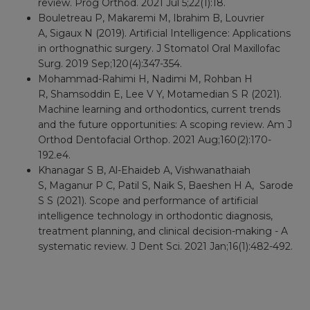
review. Prog Orthod. 2021 Jul 5;22(1):18.
Bouletreau P, Makaremi M, Ibrahim B, Louvrier
A, Sigaux N (2019). Artificial Intelligence: Applications
in orthognathic surgery. J Stomatol Oral Maxillofac
Surg. 2019 Sep;120(4):347-354.
Mohammad-Rahimi H, Nadimi M, Rohban H
R, Shamsoddin E, Lee V Y, Motamedian S R (2021).
Machine learning and orthodontics, current trends
and the future opportunities: A scoping review. Am J
Orthod Dentofacial Orthop. 2021 Aug;160(2):170-
192.e4.
Khanagar S B, Al-Ehaideb A, Vishwanathaiah
S, Maganur P C, Patil S, Naik S, Baeshen H A, Sarode
S S (2021). Scope and performance of artificial
intelligence technology in orthodontic diagnosis,
treatment planning, and clinical decision-making - A
systematic review. J Dent Sci. 2021 Jan;16(1):482-492.