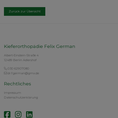
Zurück zur Übersicht
Kieferorthopädie Felix German
Albert-Einstein-Straße 4
12489 Berlin Adlershof
030 62907080
dr.f.german@gmx.de
Rechtliches
Impressum
Datenschutzerklärung