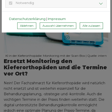
Notwendig
Datenschutzerklärung
|
Impressum
Ablehnen
Auswahl übernehmen
Alle zulassen
KI in der Kieferorthopädie: Monitoring mit der Scan-Box | Quelle: intern
Ersetzt Monitoring den
Kieferorthopäden und die Termine
vor Ort?
Nein! Der Fachzahnarzt für Kieferorthopädie wird natürlich
nicht ersetzt und ist weiterhin essenziell für die
Behandlungsplanung, -strategie und -kontrolle. Auch die
wichtigen Termine in der Praxis finden weiterhin statt. Die
digital unterstützte Behandlungskontrolle ermöglicht
jedoch eine optimale Planung der Praxis-Termine, da