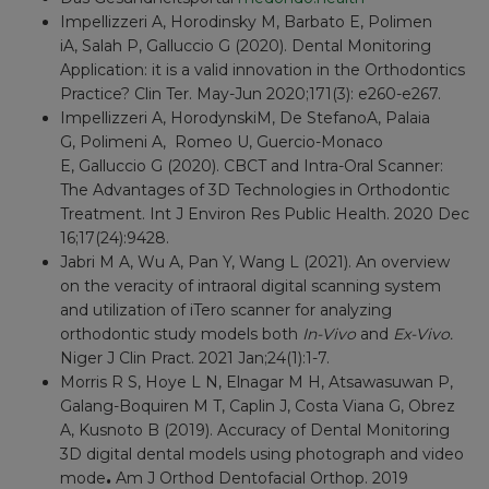
Impellizzeri A, Horodinsky M, Barbato E, Polimen
iA, Salah P, Galluccio G (2020). Dental Monitoring
Application: it is a valid innovation in the Orthodontics
Practice? Clin Ter. May-Jun 2020;171(3): e260-e267.
Impellizzeri A, HorodynskiM, De StefanoA, Palaia
G, Polimeni A, Romeo U, Guercio-Monaco
E, Galluccio G (2020). CBCT and Intra-Oral Scanner:
The Advantages of 3D Technologies in Orthodontic
Treatment. Int J Environ Res Public Health. 2020 Dec
16;17(24):9428.
Jabri M A, Wu A, Pan Y, Wang L (2021). An overview
on the veracity of intraoral digital scanning system
and utilization of iTero scanner for analyzing
orthodontic study models both
In-Vivo
and
Ex-Vivo.
Niger J Clin Pract. 2021 Jan;24(1):1-7.
Morris R S, Hoye L N, Elnagar M H, Atsawasuwan P,
Galang-Boquiren M T, Caplin J, Costa Viana G, Obrez
A, Kusnoto B (2019). Accuracy of Dental Monitoring
3D digital dental models using photograph and video
mode
.
Am J Orthod Dentofacial Orthop. 2019