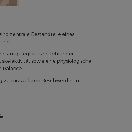
nd zentrale Bestandteile eines
tems.
g ausgelegt ist, sind fehlender
kelaktivität sowie eine physiologische
e Balance.
tig zu muskulären Beschwerden und
ür
e