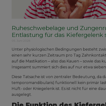
Ruheschwebelage und Zungenr
Entlastung für das Kiefergelenk s
05. Juni 2026
Unter physiologischen Bedingungen besteht zwis
einen sehr kurzen Zeitraum pro Tag Zahnkontakt.
auf die Mastikation – also das Kauen – sowie das
Insgesamt summiert sich dies auf nur etwa sieben
Diese Tatsache ist von zentraler Bedeutung, da da
temporomandibularis) funktionell kein primär las
Hüft- oder Kniegelenk ist. Es ist nicht für eine 
ausgelegt.
Die Funktion des Kieferge