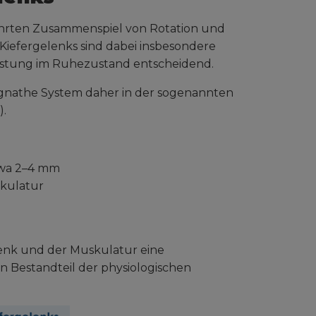
ührten Zusammenspiel von Rotation und
 Kiefergelenks sind dabei insbesondere
lastung im Ruhezustand entscheidend.
ognathe System daher in der sogenannten
).
twa 2–4 mm
skulatur
enk und der Muskulatur eine
en Bestandteil der physiologischen