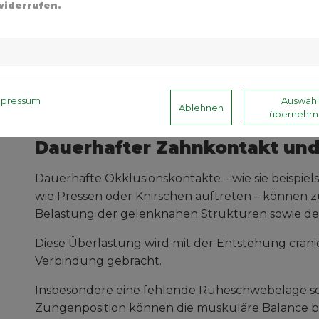
widerrufen.
die neuromuskuläre Balance
die Stabilität dentaler und skelettaler Stru
die physiologische Nasenatmung
Die Zungenruhelage trägt damit wesentlich zur f
mpressum
Auswahl
Ablehnen
übernehm
stomatognathen Systems bei.
Dauerhafter Zahnkontakt und
Dauerhafte Okklusionskontakte – wie sie beispiels
wie Pressen oder Knirschen auftreten – können 
Belastung der gelenknahen Strukturen sowie d
Diese Überlastung wird mit der Entstehung cran
Verbindung gebracht.
Insbesondere eine fehlende Ruheschwebelage so
Zungenposition können die muskuläre Balance be