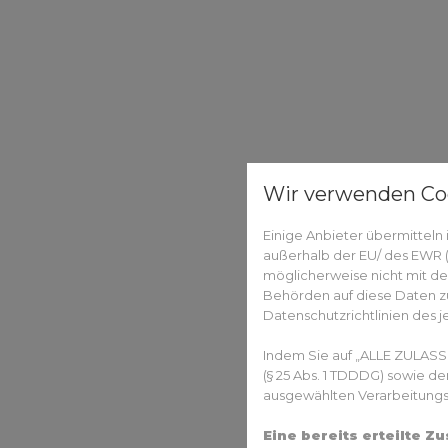
Wir verwenden Co
Einige Anbieter übermittel
außerhalb der EU/ des EWR (D
möglicherweise nicht mit de
Behörden auf diese Daten zu
Datenschutzrichtlinien des j
Indem Sie auf „ALLE ZULASS
(§ 25 Abs. 1 TDDDG) sowie d
ausgewählten Verarbeitungszw
Eine bereits erteilte 