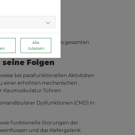
kturen
unktionellen Stabilität des gesamten
Alle
en
zulassen
 seine Folgen
weise bei parafunktionellen Aktivitäten
zu einer erhöhten mechanischen
er Kaumuskulatur führen.
iomandibulärer Dysfunktionen (CMD) in
wie funktionelle Störungen der
einflussen und das Kiefergelenk