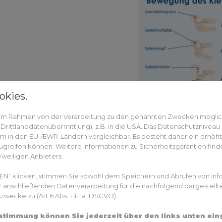
okies.
n im Rahmen von der Verarbeitung zu den genannten Zwecken mögli
Die Bedeutung der Zungenru
rittlanddatenübermittlung), z.B. in die USA. Das Datenschutzniveau i
m in den EU-/EWR-Ländern vergleichbar. Es besteht daher ein erhöhtes
greifen können. Weitere Informationen zu Sicherheitsgarantien finde
Ein zentraler funktioneller Faktor innerhalb dies
eweiligen Anbieters.
Physiologisch liegt die Zunge mit breiter Aufla
EN" klicken, stimmen Sie sowohl dem Speichern und Abrufen von Inf
befindet sich dabei im Bereich der Papilla incisiv
er anschließenden Datenverarbeitung für die nachfolgend dargestellt
auszuüben.
ecke zu (Art 6 Abs. 1 lit. a. DSGVO).
Diese Position unterstützt:
Zustimmung können Sie jederzeit über den links unten ei