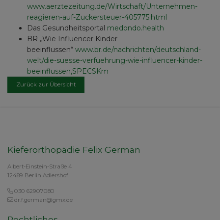
www.aerztezeitung.de/Wirtschaft/Unternehmen-
reagieren-auf-Zuckersteuer-405775.html
Das Gesundheitsportal
medondo.health
BR „Wie Influencer Kinder
beeinflussen“
www.br.de/nachrichten/deutschland-
welt/die-suesse-verfuehrung-wie-influencer-kinder-
beeinflussen,SPECSKm
Zurück zur Übersicht
Kieferorthopädie Felix German
Albert-Einstein-Straße 4
12489 Berlin Adlershof
030 62907080
dr.f.german@gmx.de
Rechtliches