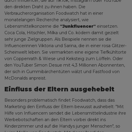
durch Influencer, die auf TikTok, Instagram oder YouTube
den direkten Draht zu ihnen haben. Die
Verbraucherorganisation Foodwatch hat in einer
monatelangen Recherche analysiert, wie
Lebensmittelkonzerne die
"Junkfluencer"
einsetzen.
Coca Cola, Hitschler, Milka und Co. ködern damit gezielt
sehr junge Zielgruppen. Als Beispiele nennen sie die
Influencerinnen Viktoria und Sarina, die in einer rosa Glitzer-
Scheinwelt leben. Sie vermarkten eine eigene Tiefkühltorte
von Coppenrath & Wiese und Keksteig zum Löffeln. Oder
den YouTuber Simon Desue mit 4,3 Millionen Abonnenten,
der sich in Gummibärchentüten wälzt und Fastfood von
McDonalds anpreist.
Einfluss der Eltern ausgehebelt
Besonders problematisch findet Foodwatch, dass das
Marketing den Einfluss der Eltern bewusst aushebelt: "Mit
Hilfe von Influencern sendet die Lebensmittelindustrie ihre
Werbebotschaften an den Eltern vorbei direkt ins
Kinderzimmer und auf die Handys junger Menschen", so