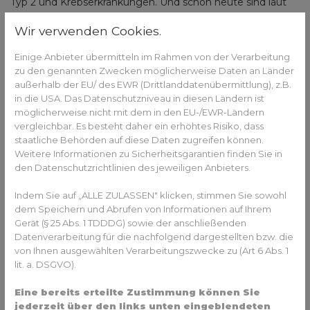
Typ 2 und Krebserkrankungen. Und schon heute sind laut
Stiftung
Kindergesundheit 15,4 % der Drei- bis 17-
Wir verwenden Cookies.
Jährigen übergewichtig.
Einige Anbieter übermitteln im Rahmen von der Verarbeitung
zu den genannten Zwecken möglicherweise Daten an Länder
außerhalb der EU/ des EWR (Drittlanddatenübermittlung), z.B.
in die USA. Das Datenschutzniveau in diesen Ländern ist
möglicherweise nicht mit dem in den EU-/EWR-Ländern
vergleichbar. Es besteht daher ein erhöhtes Risiko, dass
staatliche Behörden auf diese Daten zugreifen können.
Weitere Informationen zu Sicherheitsgarantien finden Sie in
den Datenschutzrichtlinien des jeweiligen Anbieters.
Indem Sie auf „ALLE ZULASSEN" klicken, stimmen Sie sowohl
dem Speichern und Abrufen von Informationen auf Ihrem
Gerät (§ 25 Abs. 1 TDDDG) sowie der anschließenden
Datenverarbeitung für die nachfolgend dargestellten bzw. die
Süßigkeiten - meist bunt und mehr als süß, Quelle:
von Ihnen ausgewählten Verarbeitungszwecke zu (Art 6 Abs. 1
pixabay
lit. a. DSGVO).
Brauchen wir eine
Eine bereits erteilte Zustimmung können Sie
Zuckersteuer?
jederzeit über den links unten eingeblendeten