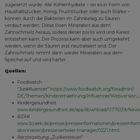
zugesetzt wurde. Alle Kohlenhydrate – sei es in Form von
Haushaltszucker, Honig, Fruchtzucker oder auch Stärke –
können durch die Bakterien im Zahnbelag zu Säuren
verdaut werden. Diese lösen Mineralien aus dem
Zahnschmelz heraus, sodass dieser porös wird und Karies
entstehen kann. Der Prozess kann aber auch umgekehrt
werden, wenn die Säuren erst neutralisiert sind. Der
Zahnschmelz nimmt dann wieder Mineralien aus dem
Speichel auf und wird härter.
Quellen:
Foodwatch
“Junkfluencer”
https://www.foodwatch.org/fileadmin/-
DE/Themen/Kinderernaehrung/Influencer/Webversion_J
Kindergesundheit
www.kindergesundheit.de/app/download/11775139/News
BZÄK
www.bzaek.de/presse/presseinformationen/presseinfor
abonnieren/presseverteiler-manager/0221.html
Aerztezeitung „Zuckersteuer“