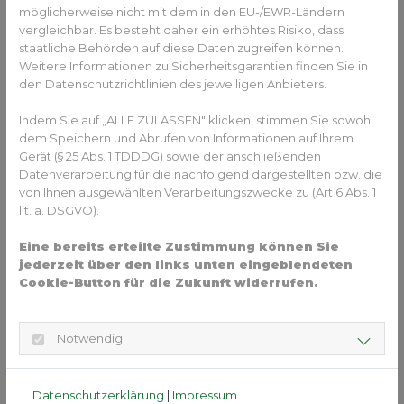
möglicherweise nicht mit dem in den EU-/EWR-Ländern
vergleichbar. Es besteht daher ein erhöhtes Risiko, dass
staatliche Behörden auf diese Daten zugreifen können.
YouTube inaktiv
Weitere Informationen zu Sicherheitsgarantien finden Sie in
den Datenschutzrichtlinien des jeweiligen Anbieters.
Aufgrund Ihrer Cookie-Einstellungen kann
dieses Modul nicht geladen werden.
Indem Sie auf „ALLE ZULASSEN" klicken, stimmen Sie sowohl
Wenn Sie dieses Modul sehen möchten,
dem Speichern und Abrufen von Informationen auf Ihrem
passen Sie bitte Ihre Cookie-Einstellungen
Gerät (§ 25 Abs. 1 TDDDG) sowie der anschließenden
entsprechend an.
Datenverarbeitung für die nachfolgend dargestellten bzw. die
von Ihnen ausgewählten Verarbeitungszwecke zu (Art 6 Abs. 1
Cookie Einstellungen
lit. a. DSGVO).
Eine bereits erteilte Zustimmung können Sie
jederzeit über den links unten eingeblendeten
Cookie-Button für die Zukunft widerrufen.
Notwendig
Für das Wachstum der Kiefer entscheidend (sowie positiv
Datenschutzerklärung
|
Impressum
wie negativ) sind dabei die leichten Dauerkräfte der