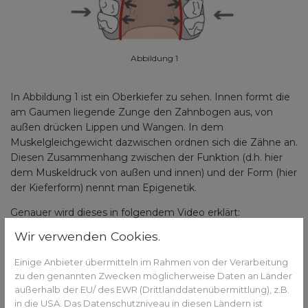
Abbildung 1
In Abbildung 1 ist ein Oberkiefer zu sehen. Innen formt die
am Gaumen liegende Zunge den Zahnbogen aus, von
außen drücken Lippen und Wangen. In dem
Muskelgleichgewicht dazwischen ordnen sich die Zähne an.
Diesen Zusammenhang zwischen der Funktion (d.h. hier
dem Muskeldruck von außen und innen) und der Form (hier
der Kieferform) nennt man Epigenetik.
Genauer wird dieses in folgendem Video erklärt:
Wir verwenden Cookies.
Einige Anbieter übermitteln im Rahmen von der Verarbeitung
zu den genannten Zwecken möglicherweise Daten an Länder
außerhalb der EU/ des EWR (Drittlanddatenübermittlung), z.B.
in die USA. Das Datenschutzniveau in diesen Ländern ist