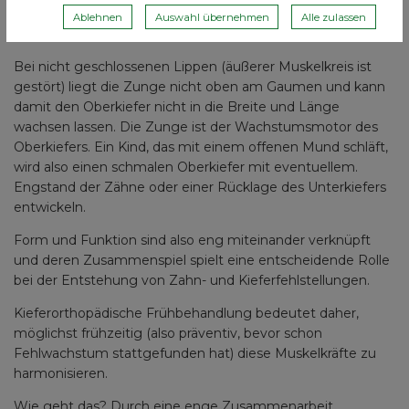
Muskulatur. Bei Kindern, die ja noch sehr viel schlafen, sind
Ablehnen
Auswahl übernehmen
Alle zulassen
das damit v.a. die Kräfte, die nachts auf den Kiefer wirken.
Bei nicht geschlossenen Lippen (äußerer Muskelkreis ist
gestört) liegt die Zunge nicht oben am Gaumen und kann
damit den Oberkiefer nicht in die Breite und Länge
wachsen lassen. Die Zunge ist der Wachstumsmotor des
Oberkiefers. Ein Kind, das mit einem offenen Mund schläft,
wird also einen schmalen Oberkiefer mit eventuellem.
Engstand der Zähne oder einer Rücklage des Unterkiefers
entwickeln.
Form und Funktion sind also eng miteinander verknüpft
und deren Zusammenspiel spielt eine entscheidende Rolle
bei der Entstehung von Zahn- und Kieferfehlstellungen.
Kieferorthopädische Frühbehandlung bedeutet daher,
möglichst frühzeitig (also präventiv, bevor schon
Fehlwachstum stattgefunden hat) diese Muskelkräfte zu
harmonisieren.
Wie geht das? Durch eine enge Zusammenarbeit