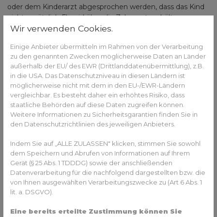
oder dem Kinderarzt abgesprochen werden, dass das Kind
nicht zusätzlich Fluorid über die Zahnpasta erhält.
Wir verwenden Cookies.
Welche Maßnahmen können bei
einer Fluorose ergriffen werden?
Einige Anbieter übermitteln im Rahmen von der Verarbeitung
zu den genannten Zwecken möglicherweise Daten an Länder
Bekommen die Kinder doch zu viel Fluorid, kommt es zu
außerhalb der EU/ des EWR (Drittlanddatenübermittlung), z.B.
in die USA. Das Datenschutzniveau in diesen Ländern ist
den unschönen Flecken auf den Zähnen. Sind diese
möglicherweise nicht mit dem in den EU-/EWR-Ländern
Flecken zu sehen, ist es wichtig, die Zufuhr von Fluorid zu
vergleichbar. Es besteht daher ein erhöhtes Risiko, dass
stoppen. Bei der milden Fluorose bleiben die Flecken zwar
staatliche Behörden auf diese Daten zugreifen können.
auf den Zähnen, aber der
Zahnschmelz
ist nicht
Weitere Informationen zu Sicherheitsgarantien finden Sie in
geschwächt. Wenn die Zähne durch eine starke Fluorose
den Datenschutzrichtlinien des jeweiligen Anbieters.
angegriffen werden, müssen Maßnahmen ergriffen
werden, um die Zähne vor Schäden zu bewahren. Für die
Indem Sie auf „ALLE ZULASSEN" klicken, stimmen Sie sowohl
Behandlung der Zähne gibt es verschiedene Methoden.
dem Speichern und Abrufen von Informationen auf Ihrem
Gerät (§ 25 Abs. 1 TDDDG) sowie der anschließenden
Zahnbleaching
Datenverarbeitung für die nachfolgend dargestellten bzw. die
von Ihnen ausgewählten Verarbeitungszwecke zu (Art 6 Abs. 1
Wer eine milde Fluorose schnell und effektiv entfernen
lit. a. DSGVO).
möchte, kann sich die Zähne aufhellen lassen. Das
Bleaching
hellt die Zähne so weit auf, dass der Kontrast
Eine bereits erteilte Zustimmung können Sie