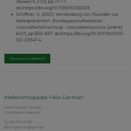
Research
, 27(1), pp.71–77.
doi:https://doi.org/10.1159/000261519.
Schiffner, U. (2021). Verwendung von Fluoriden zur
Kariesprävention.
Bundesgesundheitsblatt -
Gesundheitsforschung - Gesundheitsschutz
, [online]
64(7), pp.830–837. doi:https://doi.org/10.1007/s00103-
021-03347-4.
Zurück zur Übersicht
Kieferorthopädie Felix German
Albert-Einstein-Straße 4
12489 Berlin Adlershof
030 62907080
dr.f.german@gmx.de