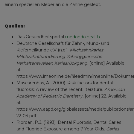
einem speziellen Kleber an die Zähne geklebt.
Quellen:
Das Gesundheitsportal
medondo.health
Deutsche Gesellschaft für Zahn-, Mund- und
Kieferheilkunde e.V (n.d.).
Milchzahnkaries
Milchzahnfluoridierung Zahnhygienische
Verhaltensweisen Kariesrückgang
. [online] Available
at:
https://www.imeonline.de/fileadmin/imeonline/Dokume
Mascarenhas, A. (2000). Risk factors for dental
fluorosis: A review of the recent literature.
American
Academy of Pediatric Dentistry
, [online] 22. Available
at:
https://www.aapd.org/globalassets/media/publications/a
22-04.pdf.
Riordan, P.J. (1993). Dental Fluorosis, Dental Caries
and Fluoride Exposure among 7-Year-Olds.
Caries