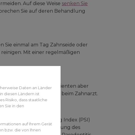
ermeiden. Auf diese Weise
senken Sie
prechen Sie auf deren Behandlung
en Sie einmal am Tag Zahnseide oder
reinigen. Mit einer regelmäßigen
ichtig, für Diabetes-Patienten aber
cherweise Daten an Länder
e halbjährliche Kontrolle beim Zahnarzt.
n diesen Ländern ist
 Risiko, dass staatliche
n Sie in den
n Parodontalen Screening Index (PSI)
ormationen auf Ihrem Gerät
 Früherkennungsuntersuchung des
en bzw. die von Ihnen
hzeitig
, ob ein Patient an Parodontitis