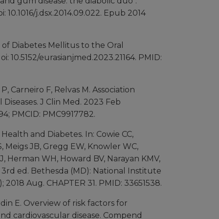
and gum disease: the diabolic duo".
: 10.1016/j.dsx.2014.09.022. Epub 2014
of Diabetes Mellitus to the Oral
doi: 10.5152/eurasianjmed.2023.21164. PMID:
P, Carneiro F, Relvas M. Association
 Diseases. J Clin Med. 2023 Feb
69794; PMCID: PMC9917782.
Health and Diabetes. In: Cowie CC,
S, Meigs JB, Gregg EW, Knowler WC,
 EJ, Herman WH, Howard BV, Narayan KMV,
. 3rd ed. Bethesda (MD): National Institute
S); 2018 Aug. CHAPTER 31. PMID: 33651538.
in E. Overview of risk factors for
 and cardiovascular disease. Compend