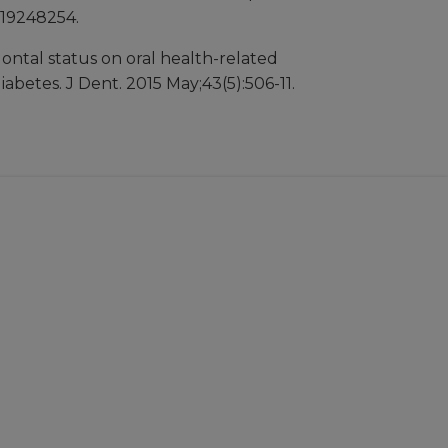
 19248254.
ontal status on oral health-related
diabetes.
J Dent. 2015 May;43(5):506-11.