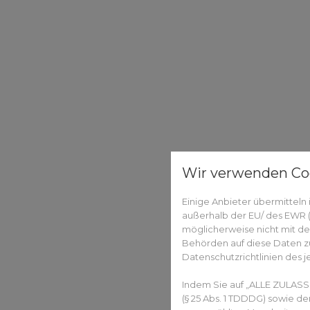
Wir verwenden Co
Einige Anbieter übermittel
außerhalb der EU/ des EWR (D
möglicherweise nicht mit de
Behörden auf diese Daten zu
Datenschutzrichtlinien des j
Indem Sie auf „ALLE ZULASS
(§ 25 Abs. 1 TDDDG) sowie d