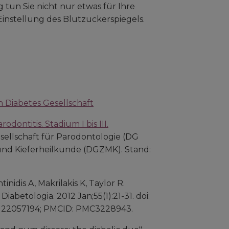
 tun Sie nicht nur etwas für Ihre
Einstellung des Blutzuckerspiegels.
 Diabetes Gesellschaft
dontitis. Stadium I bis III.
ellschaft für Parodontologie (DG
und Kieferheilkunde (DGZMK). Stand:
nidis A, Makrilakis K, Taylor R.
iabetologia. 2012 Jan;55(1):21-31. doi:
D: 22057194; PMCID: PMC3228943.