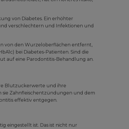
kung von Diabetes. Ein erhöhter
nd verschlechtern und Infektionen und
in von den Wurzeloberflächen entfernt,
bA1c) bei Diabetes-Patienten. Sind die
gut auf eine Parodontitis-Behandlung an.
re Blutzuckerwerte und ihre
n sie Zahnfleischentzündungen und dem
ntitis effektiv entgegen.
g eingestellt ist. Das ist nicht nur