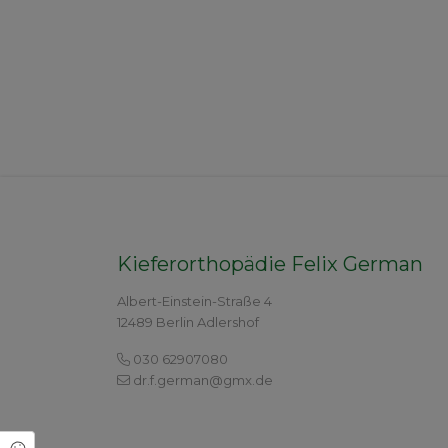
Kieferorthopädie Felix German
Albert-Einstein-Straße 4
12489 Berlin Adlershof
030 62907080
dr.f.german@gmx.de