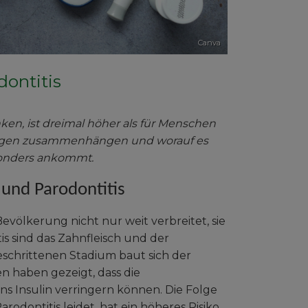
Canva
dontitis
anken, ist dreimal höher als für Menschen
kungen zusammenhängen und worauf es
sonders ankommt.
und Parodontitis
evölkerung nicht nur weit verbreitet, sie
is sind das Zahnfleisch und der
schrittenen Stadium baut sich der
n haben gezeigt, dass die
Insulin verringern können. Die Folge
rodontitis leidet, hat ein höheres Risiko,