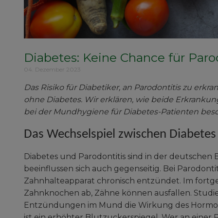
Diabetes: Keine Chance für Paro
04. Dezember 2023
Das Risiko für Diabetiker, an Parodontitis zu erkr
ohne Diabetes. Wir erklären, wie beide Erkran
bei der Mundhygiene für Diabetes-Patienten be
Das Wechselspiel zwischen Diabetes 
Diabetes und Parodontitis sind in der deutschen B
beeinflussen sich auch gegenseitig. Bei Parodontit
Zahnhalteapparat chronisch entzündet. Im fortge
Zahnknochen ab, Zähne können ausfallen. Studie
Entzündungen im Mund die Wirkung des Hormons 
ist ein erhöhter Blutzuckerspiegel. Wer an einer Pa