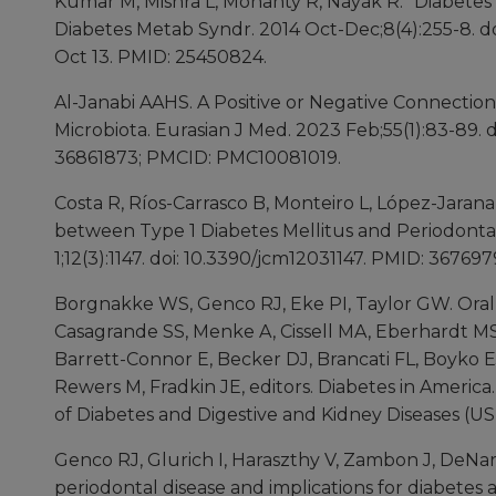
Kumar M, Mishra L, Mohanty R, Nayak R. "Diabetes 
Diabetes Metab Syndr. 2014 Oct-Dec;8(4):255-8. doi
Oct 13. PMID: 25450824.
Al-Janabi AAHS. A Positive or Negative Connection 
Microbiota. Eurasian J Med. 2023 Feb;55(1):83-89. 
36861873; PMCID: PMC10081019.
Costa R, Ríos-Carrasco B, Monteiro L, López-Jarana 
between Type 1 Diabetes Mellitus and Periodontal
1;12(3):1147. doi: 10.3390/jcm12031147. PMID: 367
Borgnakke WS, Genco RJ, Eke PI, Taylor GW. Oral 
Casagrande SS, Menke A, Cissell MA, Eberhardt M
Barrett-Connor E, Becker DJ, Brancati FL, Boyko
Rewers M, Fradkin JE, editors. Diabetes in America
of Diabetes and Digestive and Kidney Diseases (U
Genco RJ, Glurich I, Haraszthy V, Zambon J, DeNard
periodontal disease and implications for diabetes