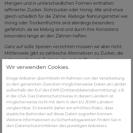
Mengen und in unterschiedlichen Formen enthalten:
raffinierter Zucker, Rohrzucker oder Honig. Alle sind etwa
gleich schädlich für die Zähne. Klebrige Nahrungsmittel wie
Honig oder Trockenfrüchte sind allerdings besonders
gefährlich, da sie klebrig sind und durch ihre Konsistenz
besonders lange an den Zähnen haften.
Ganz auf süße Speisen verzichten müssen wir aber nicht.
Mittlerweile gibt es zahlreiche Alternativen zu Zucker, die
Lebensmittel mit Zuckeraustauschstoffen oder
Zuckerersatzstoffen anbieten. Zumindest hinsichtlich der
Wir verwenden Cookies.
Zahngesundheit sind diese gegenüber Zucker zu
Einige Anbieter übermitteln im Rahmen von der Verarbeitung
empfehlen. Denn Zuckeraustauschstoffe wie
Sorbit, Xylit
zu den genannten Zwecken möglicherweise Daten an Länder
oder Erythrit
werden von den Bakterien nicht
außerhalb der EU/ des EWR (Drittlanddatenübermittlung), z.B.
verstoffwechselt.
in die USA. Das Datenschutzniveau in diesen Ländern ist
möglicherweise nicht mit dem in den EU-/EWR-Ländern
vergleichbar. Es besteht daher ein erhöhtes Risiko, dass
staatliche Behörden auf diese Daten zugreifen können.
7 Tipps für eine langfristige
Weitere Informationen zu Sicherheitsgarantien finden Sie in
Zahngesundheit
den Datenschutzrichtlinien des jeweiligen Anbieters.