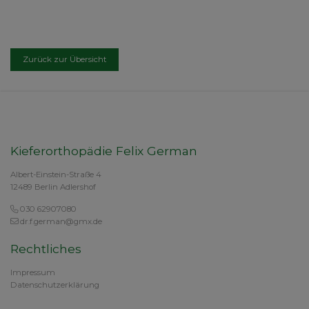
Zurück zur Übersicht
Kieferorthopädie Felix German
Albert-Einstein-Straße 4
12489 Berlin Adlershof
030 62907080
dr.f.german@gmx.de
Rechtliches
Impressum
Datenschutzerklärung