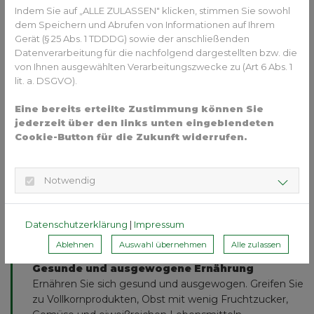
Lebensmittel, die wir zu uns nehmen, landen zuallererst in
Indem Sie auf „ALLE ZULASSEN" klicken, stimmen Sie sowohl
unserem Mund. Zuckerhaltige Getränke oder Lebensmittel
dem Speichern und Abrufen von Informationen auf Ihrem
schädigen unsere Zähne und erhöhen das Kariesrisiko.
Gerät (§ 25 Abs. 1 TDDDG) sowie der anschließenden
Datenverarbeitung für die nachfolgend dargestellten bzw. die
Durch die richtige Ernährung können Sie aber auch gezielt
von Ihnen ausgewählten Verarbeitungszwecke zu (Art 6 Abs. 1
etwas für Ihre Zähne tun:
lit. a. DSGVO).
Machen Sie sich Ihren Zuckerkonsum bewusst!
Eine bereits erteilte Zustimmung können Sie
Beobachten Sie, welche zuckerhaltigen Lebensmittel
jederzeit über den links unten eingeblendeten
Sie zu sich nehmen und in welcher Form der Zucker
Cookie-Button für die Zukunft widerrufen.
enthalten ist. Dieser kann z.B. als Haushaltszucker
(Saccharose), versteckter Zucker in Fertigprodukten
Notwendig
oder in Softdrinks enthalten sein. Und auch in
gesunden Lebensmitteln, wie Obst und Gemüse, ist
ebenfalls Zucker in Form von Dextrose, Fructose oder
Datenschutzerklärung
|
Impressum
Raffinose enthalten.
Ablehnen
Auswahl übernehmen
Alle zulassen
Gesunde und ausgewogene Ernährung
Ernähren Sie sich gesund und ausgewogen. Greifen Sie
zu Vollkornprodukten, Obst mit wenig Fruchtzucker,